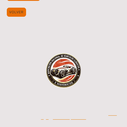
VOLVER
Asociación Nacional de Vehículos
Clásicos e Históricos
© Copyright. Todos los derechos reservados.
Aviso
legal
-
Política de privacidad