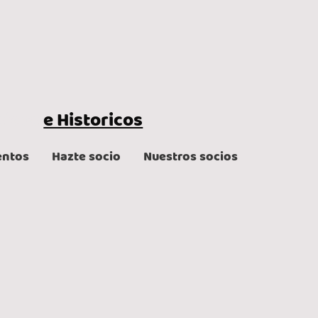
asicos
e Historicos
entos
Hazte socio
Nuestros socios